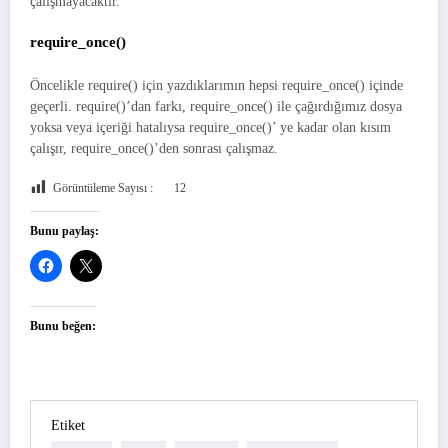
çalışmayacaktır.
require_once()
Öncelikle require() için yazdıklarımın hepsi require_once() içinde
geçerli. require()’dan farkı, require_once() ile çağırdığımız dosya
yoksa veya içeriği hatalıysa require_once()’ ye kadar olan kısım
çalışır, require_once()’den sonrası çalışmaz.
Görüntüleme Sayısı :
12
Bunu paylaş:
Bunu beğen:
Etiket