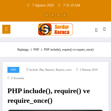
İçeriğe
7 Ağustos 2026
7:51:19 AM
atla
Başlangıç
PHP
PHP include(), require() ve require_once()
,
,
,
PHP
Include
Php
Require
Require_once
2 Haziran 2019
0 Yorumlar
PHP include(), require() ve
require_once()