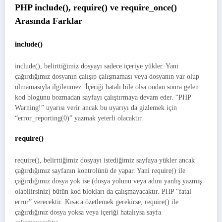
PHP include(), require() ve require_once()
Arasında Farklar
include()
include(), belirttiğimiz dosyayı sadece içeriye yükler. Yani
çağırdığımız dosyanın çalışıp çalışmaması veya dosyanın var olup
olmamasıyla ilgilenmez. İçeriği hatalı bile olsa ondan sonra gelen
kod blogunu bozmadan sayfayı çalıştırmaya devam eder. “PHP
Warning!” uyarısı verir ancak bu uyarıyı da gizlemek için
“error_reporting(0)” yazmak yeterli olacaktır.
require()
require(), belirttiğimiz dosyayı istediğimiz sayfaya yükler ancak
çağırdığımız sayfanın kontrolünü de yapar. Yani require() ile
çağırdığımız dosya yok ise (dosya yolunu veya adını yanlış yazmış
olabilirsiniz) bütün kod blokları da çalışmayacaktır. PHP “fatal
error” verecektir. Kısaca özetlemek gerekirse, require() ile
çağırdığınız dosya yoksa veya içeriği hatalıysa sayfa