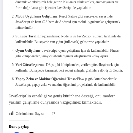
dinamik ve etkileşimli hale getirir. Kullanıcı etkileşimleri, animasyonlar ve
form doğrulama gibi işlemler JavaScript ile yapılabilir.
Mobil Uygulama Geliştirme
: React Native gibi çerçeveler sayesinde
JavaScript ile hem iOS hem de Android için mobil uygulamalar geliştirmek
mümkündür.
Sunucu Tarafı Programlama
: Node.js ile JavaScript, sunucu tarafında da
kullanılabilir. Bu sayede tam yığın (full-stack) geliştirme yapılabilir.
Oyun Geliştirme
: JavaScript, oyun geliştirme için de kullanılabilir. Phaser
gibi kütüphaneler, tarayıcı tabanlı oyunlar oluşturmayı kolaylaştırır.
Veri Görselleştirme
: D3.js gibi kütüphaneler, verileri görselleştirmek için
kullanılır. Bu sayede karmaşık veri setleri anlaşılır grafiklere dönüştürülebilir.
Yapay Zeka ve Makine Öğrenimi
: TensorFlow.js gibi kütüphaneler ile
JavaScript, yapay zeka ve makine öğrenimi projelerinde de kullanılabilir.
JavaScript’in esnekliği ve geniş kütüphane desteği, onu modern
yazılım geliştirme dünyasında vazgeçilmez kılmaktadır.
Görüntüleme Sayısı :
27
Bunu paylaş: